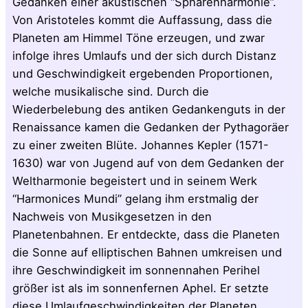
Gedanken einer akustischen “Sphärenharmonie”.
Von Aristoteles kommt die Auffassung, dass die
Planeten am Himmel Töne erzeugen, und zwar
infolge ihres Umlaufs und der sich durch Distanz
und Geschwindigkeit ergebenden Proportionen,
welche musikalische sind. Durch die
Wiederbelebung des antiken Gedankenguts in der
Renaissance kamen die Gedanken der Pythagoräer
zu einer zweiten Blüte. Johannes Kepler (1571-
1630) war von Jugend auf von dem Gedanken der
Weltharmonie begeistert und in seinem Werk
“Harmonices Mundi” gelang ihm erstmalig der
Nachweis von Musikgesetzen in den
Planetenbahnen. Er entdeckte, dass die Planeten
die Sonne auf elliptischen Bahnen umkreisen und
ihre Geschwindigkeit im sonnennahen Perihel
größer ist als im sonnenfernen Aphel. Er setzte
diese Umlaufgeschwindigkeiten der Planeten