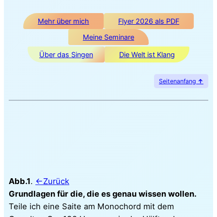
Mehr über mich
Flyer 2026 als PDF
Meine Seminare
Über das Singen
Die Welt ist Klang
Seitenanfang
↑
Abb.1
.
←Zurück
Grundlagen für die, die es genau wissen wollen.
Teile ich eine Saite am Monochord mit dem